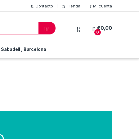
Contacto
Tienda
Mi cuenta
€
0,00
0
Sabadell , Barcelona
o.