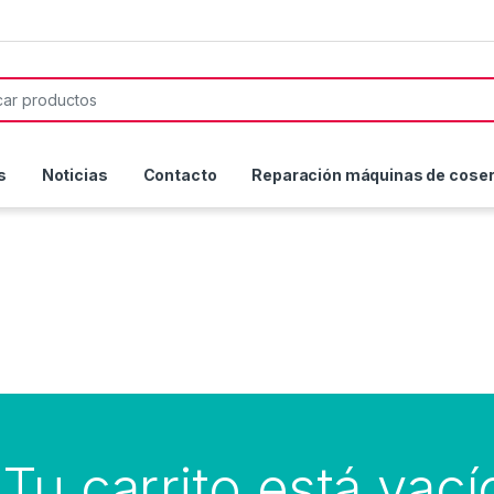
or:
s
Noticias
Contacto
Reparación máquinas de coser 
Tu carrito está vací