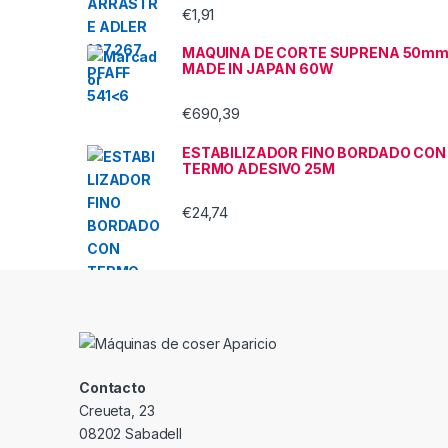
€
1,91
MAQUINA DE CORTE SUPRENA 50m
MADE IN JAPAN 60W
€
690,39
ESTABILIZADOR FINO BORDADO CON
TERMO ADESIVO 25M
€
24,74
Contacto
Creueta, 23
08202 Sabadell