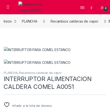
Skip to navigation
Skip to content
Open
0
Inicio
PLANCHA
Recambios calderas de vapor
PLANCHA
,
Recambios calderas de vapor
INTERRUPTOR ALIMENTACION
CALDERA COMEL A0051
Añadir a la lista de deseos