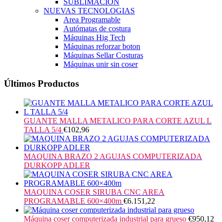
SUBLIMACION
NUEVAS TECNOLOGIAS
Area Programable
Autómatas de costura
Máquinas Hig Tech
Máquinas reforzar boton
Máquinas Sellar Costuras
Máquinas unir sin coser
Últimos Productos
GUANTE MALLA METALICO PARA CORTE AZUL L
TALLA 5/4
€
102,96
MAQUINA BRAZO 2 AGUJAS COMPUTERIZADA
DURKOPP ADLER
MAQUINA COSER SIRUBA CNC AREA
PROGRAMABLE 600×400m
€
6.151,22
Máquina coser computerizada industrial para grueso
€
950,12