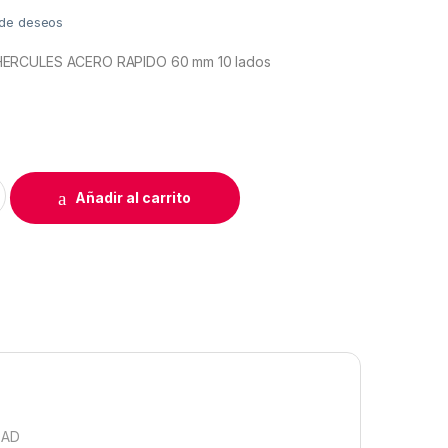
a de deseos
ERCULES ACERO RAPIDO 60 mm 10 lados
AL MAQUINA DE CORTE HOOG'S HERCULES quantity
Añadir al carrito
DAD