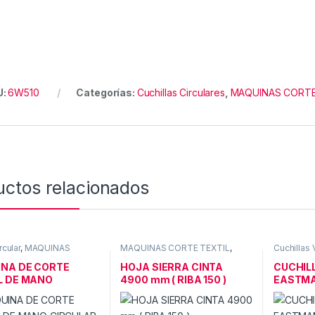
U:
6W510
Categorías:
Cuchillas Circulares
,
MAQUINAS CORTE
uctos relacionados
rcular
,
MAQUINAS
MAQUINAS CORTE TEXTIL
,
Cuchillas 
TEXTIL
Sierras cinta textiles
CORTE TE
NA DE CORTE
HOJA SIERRA CINTA
CUCHIL
L DE MANO
4900 mm ( RIBA 150 )
EASTMA
LAR TAIWAN
GERMA