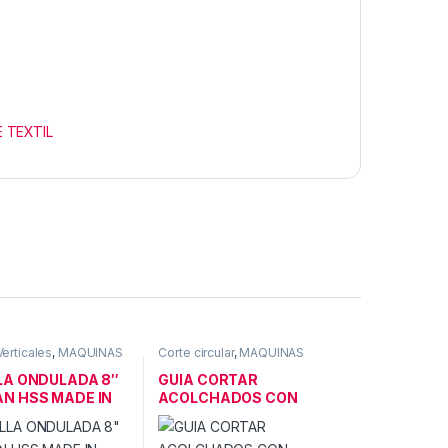
 TEXTIL
Verticales
,
MAQUINAS
Corte circular
,
MAQUINAS
XTIL
CORTE TEXTIL
LA ONDULADA 8″
GUIA CORTAR
N HSS MADE IN
ACOLCHADOS CON
NY
MAQUINA DE CORTE
MANUAL