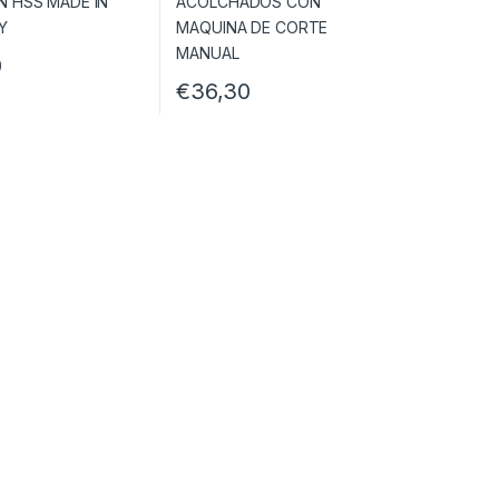
0
€
36,30