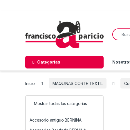
Skip to navigation
Skip to content
Search f
Categorías
Nosotro
Inicio
MAQUINAS CORTE TEXTIL
Cuc
Mostrar todas las categorías
Accesorio antiguo BERNINA