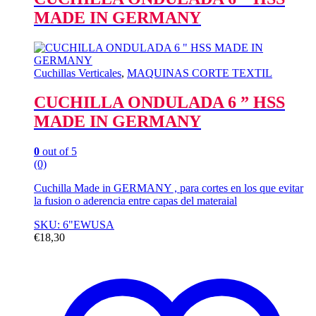
MADE IN GERMANY
Cuchillas Verticales
,
MAQUINAS CORTE TEXTIL
CUCHILLA ONDULADA 6 ” HSS
MADE IN GERMANY
0
out of 5
(0)
Cuchilla Made in GERMANY , para cortes en los que evitar
la fusion o aderencia entre capas del materaial
SKU: 6"EWUSA
€
18,30