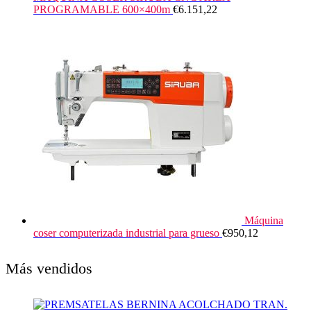
PROGRAMABLE 600×400m
€
6.151,22
Máquina
coser computerizada industrial para grueso
€
950,12
Más vendidos