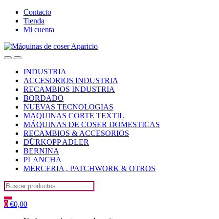
Skip
Skip
Contacto
to
to
Tienda
navigation
content
Mi cuenta
Open
Close
INDUSTRIA
ACCESORIOS INDUSTRIA
RECAMBIOS INDUSTRIA
BORDADO
NUEVAS TECNOLOGIAS
MAQUINAS CORTE TEXTIL
MÁQUINAS DE COSER DOMESTICAS
RECAMBIOS & ACCESORIOS
DÜRKOPP ADLER
BERNINA
PLANCHA
MERCERIA , PATCHWORK & OTROS
Search
for:
0
€
0,00