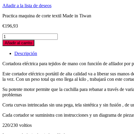
Añadir a la lista de deseos
Practica maquina de corte textil Made in Tiwan
€
196,93
MAQUINA
DE
Añadir al carrito
CORTE
TEXTIL
Descripción
DE
MANO
Cortadora eléctrica para tejidos de mano con función de afilador por 
CIRCULAR
TAIWAN
Este cortador eléctrico portátil de alta calidad va a liberar sus manos
quantity
la vez. Con un peso total qu eno llega al kilo , trabajará con este corta
Su potente motor permite que la cuchilla para rebanar a través de varias
problemas
Corta curvas intrincadas sin una pega, tela sintética y sin fusión , de u
Cada cortador se suministra con instrucciones y un diagrama de piezas
220/230 voltios