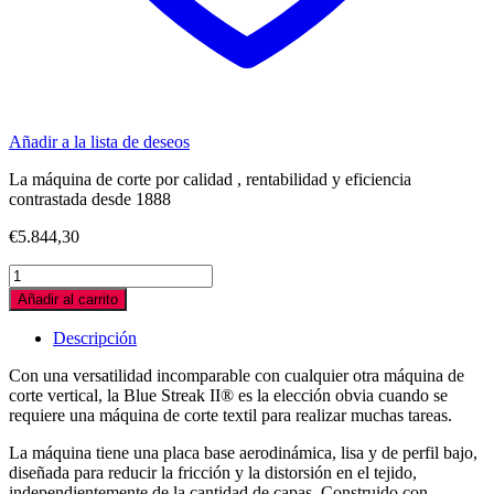
Añadir a la lista de deseos
La máquina de corte por calidad , rentabilidad y eficiencia
contrastada desde 1888
€
5.844,30
MAQUINA
EASTMAN
Añadir al carrito
USA
CORTE
Descripción
VERTICAL
TEXTIL
Con una versatilidad incomparable con cualquier otra máquina de
10"
corte vertical, la Blue Streak II® es la elección obvia cuando se
CE
requiere una máquina de corte textil para realizar muchas tareas.
quantity
La máquina tiene una placa base aerodinámica, lisa y de perfil bajo,
diseñada para reducir la fricción y la distorsión en el tejido,
independientemente de la cantidad de capas. Construido con