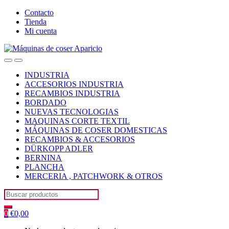
Skip
Skip
Contacto
to
to
Tienda
navigation
content
Mi cuenta
Open
Close
INDUSTRIA
ACCESORIOS INDUSTRIA
RECAMBIOS INDUSTRIA
BORDADO
NUEVAS TECNOLOGIAS
MAQUINAS CORTE TEXTIL
MÁQUINAS DE COSER DOMESTICAS
RECAMBIOS & ACCESORIOS
DÜRKOPP ADLER
BERNINA
PLANCHA
MERCERIA , PATCHWORK & OTROS
Search
for:
0
€
0,00