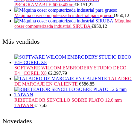
PROGRAMABLE 600×400m
€
6.151,22
Máquina coser computerizada industrial para grueso
€
950,12
Máquina
coser computerizada industrial SIRUBA
€
950,12
Más vendidos
SOFTWARE WILCOM EMBRODERY STUDIO DECO
E4+ COREL X8
€
2.297,79
TALADRO
DE MARCAJE EN CALIENTE
€
586,85
RIBETEADOR SENCILLO SOBRE PLATO 12.6 mm
TAIWAN
€
17,42
Novedades