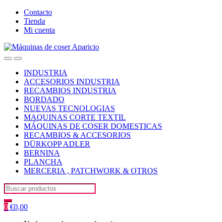
Skip
Skip
Contacto
to
to
Tienda
navigation
content
Mi cuenta
Open
Close
INDUSTRIA
ACCESORIOS INDUSTRIA
RECAMBIOS INDUSTRIA
BORDADO
NUEVAS TECNOLOGIAS
MAQUINAS CORTE TEXTIL
MÁQUINAS DE COSER DOMESTICAS
RECAMBIOS & ACCESORIOS
DÜRKOPP ADLER
BERNINA
PLANCHA
MERCERIA , PATCHWORK & OTROS
Search
for:
0
€
0,00