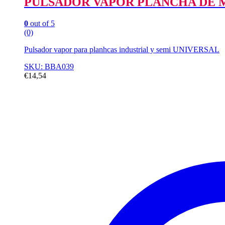
PULSADOR VAPOR PLANCHA DE 
0
out of 5
(0)
Pulsador vapor para planhcas industrial y semi UNIVERSAL
SKU: BBA039
€
14,54