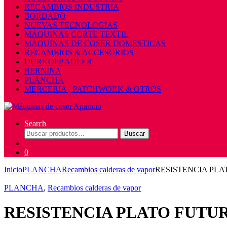
RECAMBIOS INDUSTRIA
BORDADO
NUEVAS TECNOLOGIAS
MAQUINAS CORTE TEXTIL
MÁQUINAS DE COSER DOMESTICAS
RECAMBIOS & ACCESORIOS
DÜRKOPP ADLER
BERNINA
PLANCHA
MERCERIA , PATCHWORK & OTROS
Search
Buscar
Buscar
por:
0
Inicio
PLANCHA
Recambios calderas de vapor
RESISTENCIA PL
PLANCHA
,
Recambios calderas de vapor
RESISTENCIA PLATO FUTU