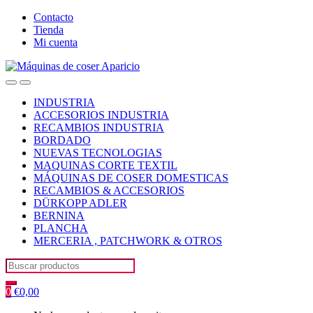
Skip
Skip
Contacto
to
to
Tienda
navigation
content
Mi cuenta
Open
Close
INDUSTRIA
ACCESORIOS INDUSTRIA
RECAMBIOS INDUSTRIA
BORDADO
NUEVAS TECNOLOGIAS
MAQUINAS CORTE TEXTIL
MÁQUINAS DE COSER DOMESTICAS
RECAMBIOS & ACCESORIOS
DÜRKOPP ADLER
BERNINA
PLANCHA
MERCERIA , PATCHWORK & OTROS
Search
for:
0
€
0,00