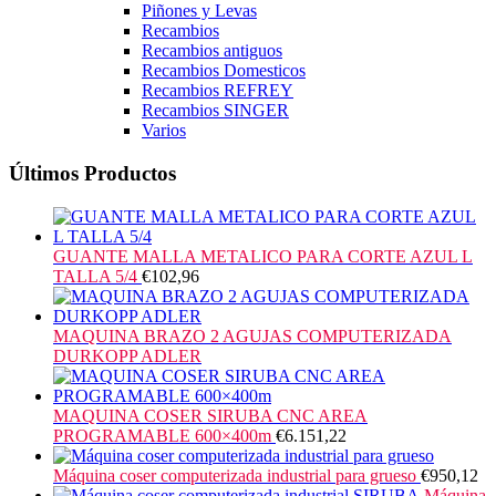
Piñones y Levas
Recambios
Recambios antiguos
Recambios Domesticos
Recambios REFREY
Recambios SINGER
Varios
Últimos Productos
GUANTE MALLA METALICO PARA CORTE AZUL L
TALLA 5/4
€
102,96
MAQUINA BRAZO 2 AGUJAS COMPUTERIZADA
DURKOPP ADLER
MAQUINA COSER SIRUBA CNC AREA
PROGRAMABLE 600×400m
€
6.151,22
Máquina coser computerizada industrial para grueso
€
950,12
Máquina