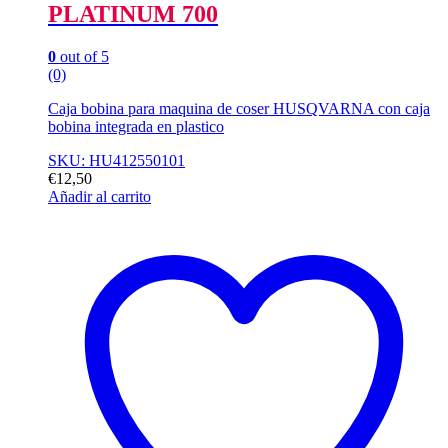
PLATINUM 700
0
out of 5
(0)
Caja bobina para maquina de coser HUSQVARNA con caja
bobina integrada en plastico
SKU: HU412550101
€
12,50
Añadir al carrito