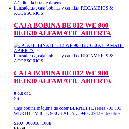
Añadir a la lista de deseos
Lanzaderas , caja bobinas y canillas
,
RECAMBIOS &
ACCESORIOS
CAJA BOBINA BE 812 WE 900
BE1630 ALFAMATIC ABIERTA
Lanzaderas , caja bobinas y canillas
,
RECAMBIOS &
ACCESORIOS
CAJA BOBINA BE 812 WE 900
BE1630 ALFAMATIC ABIERTA
0
out of 5
(0)
Caja bobina máquina de coser BERNETTE series 700 800 ,
WERTHEIM 815 , 900 , LAIDY , 3940 , 3942 entre otros
SKU: 0060687100E
€
16,90