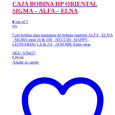
CAJA BOBINA HP ORIENTAL
SIGMA – ALFA – ELNA
0
out of 5
(0)
Caja bobina para maquinas de bobina superior ALFA , ELNA
, SIGMA mod 16 & 100 , NECCHI , HAPPY ,
LEONARDO 1.6 & 2.0 , JANOME Entre otras
SKU: S30457
€
29,04
Añadir al carrito