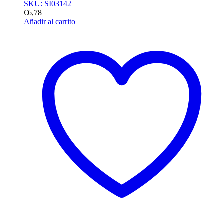
SKU: SI03142
€
6,78
Añadir al carrito