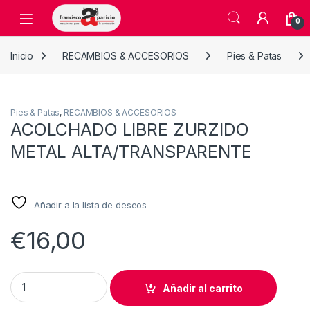
Skip to navigation
Skip to content
Open
0
Inicio
RECAMBIOS & ACCESORIOS
Pies & Patas
Pies & Patas
,
RECAMBIOS & ACCESORIOS
ACOLCHADO LIBRE ZURZIDO
METAL ALTA/TRANSPARENTE
Añadir a la lista de deseos
€
16,00
ACOLCHADO LIBRE ZURZIDO METAL ALTA/TRANSPARENTE qu
Añadir al carrito