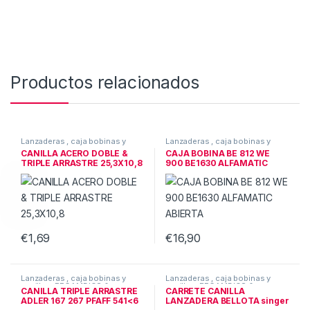
Productos relacionados
Lanzaderas , caja bobinas y
Lanzaderas , caja bobinas y
canillas
,
RECAMBIOS &
canillas
,
RECAMBIOS &
CANILLA ACERO DOBLE &
CAJA BOBINA BE 812 WE
ACCESORIOS
ACCESORIOS
TRIPLE ARRASTRE 25,3X10,8
900 BE1630 ALFAMATIC
ABIERTA
€
1,69
€
16,90
Lanzaderas , caja bobinas y
Lanzaderas , caja bobinas y
canillas
,
RECAMBIOS &
canillas
,
RECAMBIOS &
CANILLA TRIPLE ARRASTRE
CARRETE CANILLA
ACCESORIOS
ACCESORIOS
ADLER 167 267 PFAFF 541<6
LANZADERA BELLOTA singer