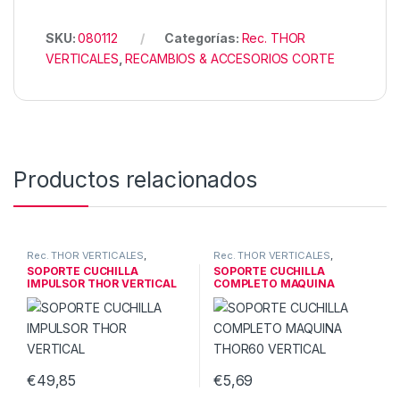
SKU:
080112
Categorías:
Rec. THOR
VERTICALES
,
RECAMBIOS & ACCESORIOS CORTE
Productos relacionados
Rec. THOR VERTICALES
,
Rec. THOR VERTICALES
,
RECAMBIOS & ACCESORIOS
RECAMBIOS & ACCESORIOS
SOPORTE CUCHILLA
SOPORTE CUCHILLA
CORTE
CORTE
IMPULSOR THOR VERTICAL
COMPLETO MAQUINA
THOR60 VERTICAL
€
49,85
€
5,69