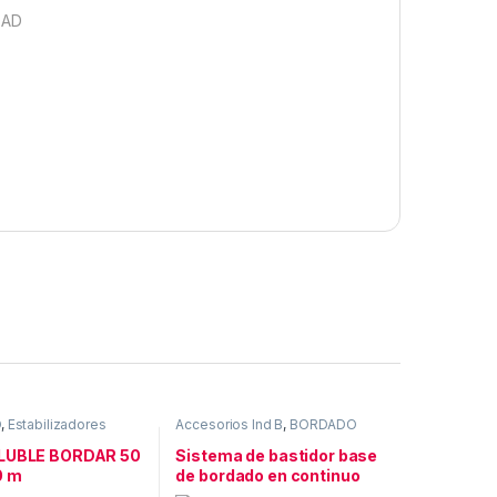
DAD
O
,
Estabilizadores
Accesorios Ind B
,
BORDADO
OLUBLE BORDAR 50
Sistema de bastidor base
0 m
de bordado en continuo