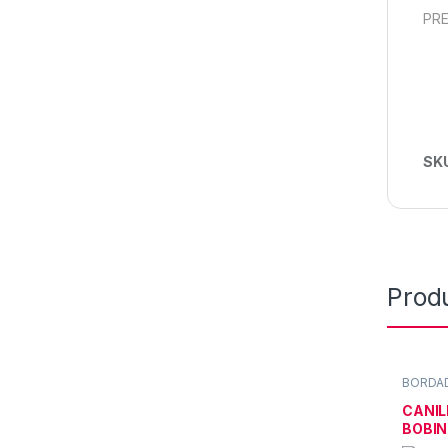
PRE
SK
Prod
BORDA
CANIL
BOBI
ECON