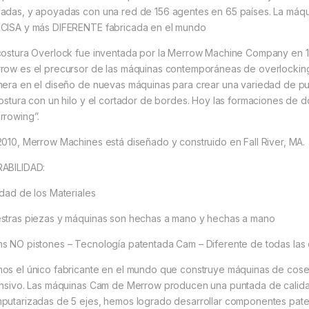
adas, y apoyadas con una red de 156 agentes en 65 países. La máq
CISA y más DIFERENTE fabricada en el mundo
costura Overlock fue inventada por la Merrow Machine Company en 188
row es el precursor de las máquinas contemporáneas de overlockin
nera en el diseño de nuevas máquinas para crear una variedad de pun
costura con un hilo y el cortador de bordes. Hoy las formaciones de 
rrowing”.
2010, Merrow Machines está diseñado y construido en Fall River, MA.
ABILIDAD:
idad de los Materiales
stras piezas y máquinas son hechas a mano y hechas a mano
s NO pistones – Tecnología patentada Cam – Diferente de todas las
os el único fabricante en el mundo que construye máquinas de cose
ensivo. Las máquinas Cam de Merrow producen una puntada de calidad 
putarizadas de 5 ejes, hemos logrado desarrollar componentes pate