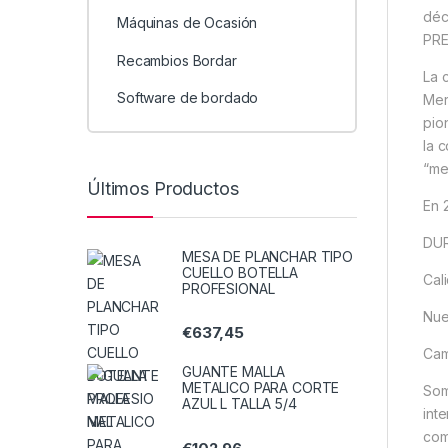
déc
Máquinas de Ocasión
PRE
Recambios Bordar
La 
Software de bordado
Mer
pio
la 
“me
Últimos Productos
En 
DUR
MESA DE PLANCHAR TIPO
CUELLO BOTELLA
Cal
PROFESIONAL
Nue
€
637,45
Cam
GUANTE MALLA
METALICO PARA CORTE
Som
AZUL L TALLA 5/4
int
com