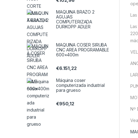
€
102,96
ope
MAQUINA BRAZO 2
Las
AGUJAS
COMPUTERIZADA
Las
DURKOPP ADLER
220
máq
MAQUINA COSER SIRUBA
CNC AREA PROGRAMABLE
VE
600×400m
ANC
€
6.151,22
LAR
Máquina coser
computerizada industrial
PUN
para grueso
MOT
€
950,12
Nº 
Vea
MAQ