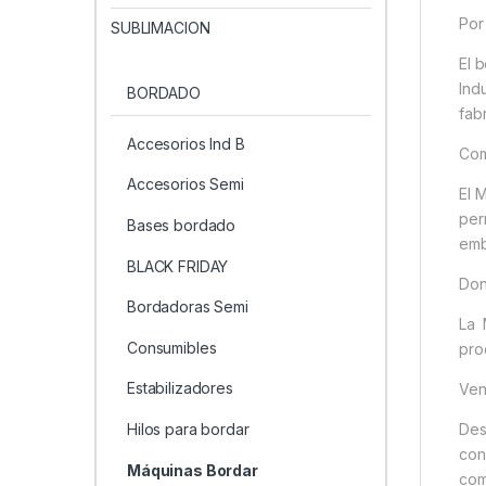
Por
SUBLIMACION
El 
Ind
BORDADO
fab
Accesorios Ind B
Com
Accesorios Semi
El 
per
Bases bordado
emb
BLACK FRIDAY
Don
Bordadoras Semi
La 
Consumibles
pro
Estabilizadores
Ven
Hilos para bordar
Des
con
Máquinas Bordar
com