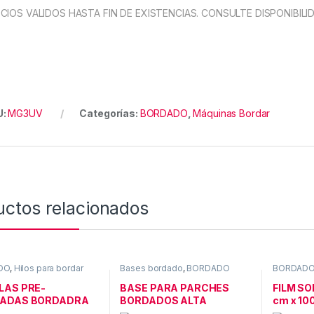
CIOS VALIDOS HASTA FIN DE EXISTENCIAS. CONSULTE DISPONIBILI
U:
MG3UV
Categorías:
BORDADO
,
Máquinas Bordar
uctos relacionados
DO
,
Hilos para bordar
Bases bordado
,
BORDADO
BORDAD
LAS PRE-
BASE PARA PARCHES
FILM S
NADAS BORDADRA
BORDADOS ALTA
cm x 10
OMICA
CALIDAD 80cm x 1M