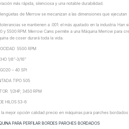
ración más rápida, silenciosa y una notable durabilidad.
 lengüetas de Merrow se mecanizan a las dimensiones que ejecutan
 tolerancias se mantienen a .001: el más ajustado en la industria. Ha
0 y 5500 RPM. Merrow Cams permite a una Máquina Merrow para cre
uina de coser durará toda la vida.
LOCIDAD 5500 RPM
HO 1/8″-3/16″
GO20 – 40 SPI
TADA TIPO 505
OR 1/2HP, 3450 RPM
DE HILOS S3-6
 la mejor opción calidad precio en máquinas para parches bordados 
UINA PARA PERFILAR BORDES PARCHES BORDADOS