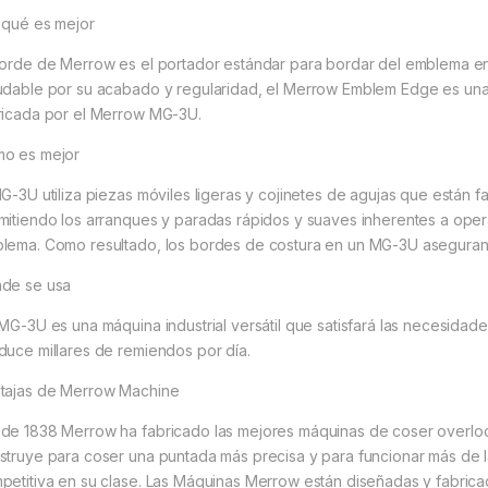
 qué es mejor
borde de Merrow es el portador estándar para bordar del emblema en 
udable por su acabado y regularidad, el Merrow Emblem Edge es una 
ricada por el Merrow MG-3U.
o es mejor
MG-3U utiliza piezas móviles ligeras y cojinetes de agujas que están 
mitiendo los arranques y paradas rápidos y suaves inherentes a oper
lema. Como resultado, los bordes de costura en un MG-3U aseguran 
de se usa
MG-3U es una máquina industrial versátil que satisfará las necesidade
duce millares de remiendos por día.
tajas de Merrow Machine
de 1838 Merrow ha fabricado las mejores máquinas de coser overl
struye para coser una puntada más precisa y para funcionar más de l
petitiva en su clase. Las Máquinas Merrow están diseñadas y fabric