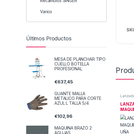
Recambios SINGER
Varios
SK
Últimos Productos
MESA DE PLANCHAR TIPO
CUELLO BOTELLA
Prod
PROFESIONAL
€
637,45
GUANTE MALLA
Lanzade
METALICO PARA CORTE
canillas
AZUL L TALLA 5/4
ACCES
LANZ
MAQUI
UÑA
€
102,96
MAQUINA BRAZO 2
AGUJAS