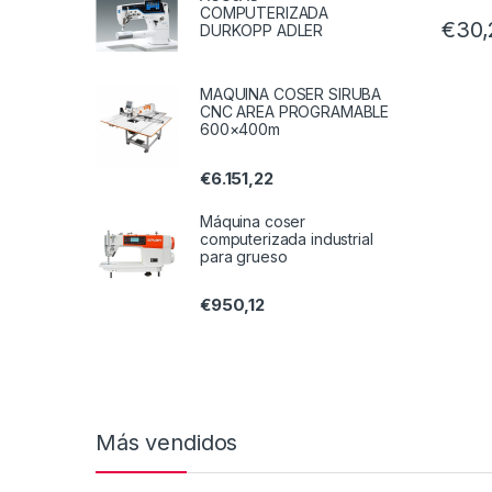
COMPUTERIZADA
€
30,
DURKOPP ADLER
MAQUINA COSER SIRUBA
CNC AREA PROGRAMABLE
600×400m
€
6.151,22
Máquina coser
computerizada industrial
para grueso
€
950,12
Más vendidos