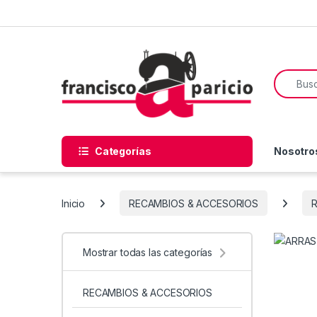
Skip to navigation
Skip to content
Search f
Categorías
Nosotro
Inicio
RECAMBIOS & ACCESORIOS
R
Mostrar todas las categorías
RECAMBIOS & ACCESORIOS