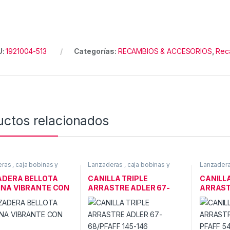
U:
1921004-513
Categorías:
RECAMBIOS & ACCESORIOS
,
Rec
uctos relacionados
ras , caja bobinas y
Lanzaderas , caja bobinas y
Lanzaderas
,
RECAMBIOS &
canillas
,
RECAMBIOS &
canillas
,
R
ORIOS
ACCESORIOS
ACCESOR
ADERA BELLOTA
CANILLA TRIPLE
CANILLA
NA VIBRANTE CON
ARRASTRE ADLER 67-
ARRAST
68/PFAFF 145-146
267 PFA