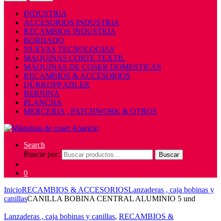
INDUSTRIA
ACCESORIOS INDUSTRIA
RECAMBIOS INDUSTRIA
BORDADO
NUEVAS TECNOLOGIAS
MAQUINAS CORTE TEXTIL
MÁQUINAS DE COSER DOMESTICAS
RECAMBIOS & ACCESORIOS
DÜRKOPP ADLER
BERNINA
PLANCHA
MERCERIA , PATCHWORK & OTROS
Search
Buscar por:
Buscar
0
Inicio
RECAMBIOS & ACCESORIOS
Lanzaderas , caja bobinas y
canillas
CANILLA BOBINA CENTRAL ALUMINIO 5 und
Lanzaderas , caja bobinas y canillas
,
RECAMBIOS &