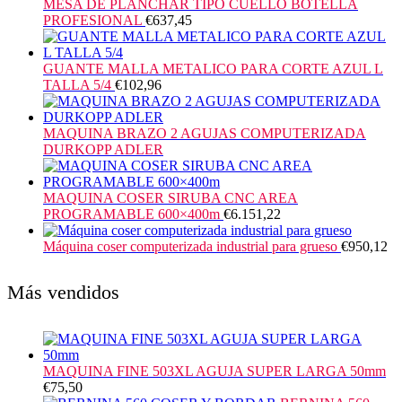
MESA DE PLANCHAR TIPO CUELLO BOTELLA
PROFESIONAL
€
637,45
GUANTE MALLA METALICO PARA CORTE AZUL L
TALLA 5/4
€
102,96
MAQUINA BRAZO 2 AGUJAS COMPUTERIZADA
DURKOPP ADLER
MAQUINA COSER SIRUBA CNC AREA
PROGRAMABLE 600×400m
€
6.151,22
Máquina coser computerizada industrial para grueso
€
950,12
Más vendidos
MAQUINA FINE 503XL AGUJA SUPER LARGA 50mm
€
75,50