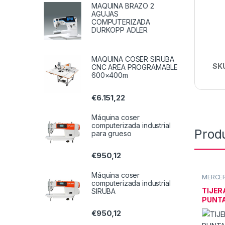
MAQUINA BRAZO 2
AGUJAS
COMPUTERIZADA
DURKOPP ADLER
MAQUINA COSER SIRUBA
SK
CNC AREA PROGRAMABLE
600×400m
€
6.151,22
Máquina coser
computerizada industrial
Prod
para grueso
€
950,12
Máquina coser
MERCER
computerizada industrial
TIJER
SIRUBA
PUNT
€
950,12