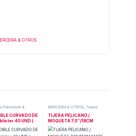
ERCERIA & OTROS
s Patchwork &
MERCERIA & OTROS
,
Tijeras
MERCERIA & OTROS
IBLE CURVADO DE
TIJERA PELICANO /
blister 40 UND )
MOQUETA 7.0″/18CM
MADE GERMANY