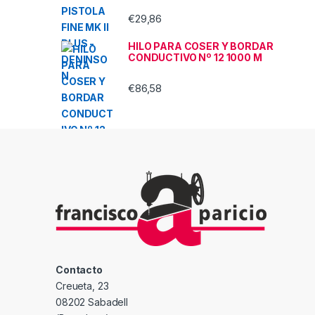
€
29,86
HILO PARA COSER Y BORDAR
CONDUCTIVO Nº 12 1000 M
€
86,58
Contacto
Creueta, 23
08202 Sabadell