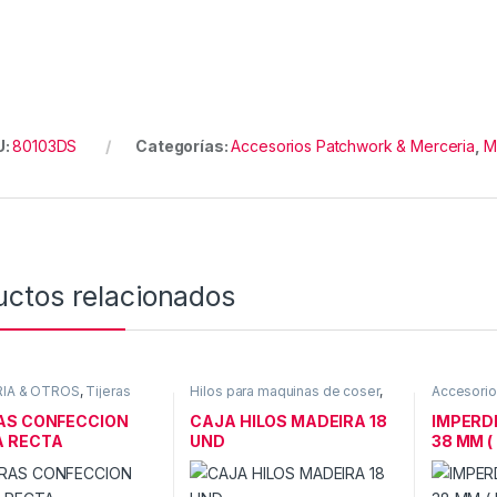
U:
80103DS
Categorías:
Accesorios Patchwork & Merceria
,
M
uctos relacionados
IA & OTROS
,
Tijeras
Hilos para maquinas de coser
,
Accesorio
MERCERIA & OTROS
Merceria
,
AS CONFECCION
CAJA HILOS MADEIRA 18
IMPERD
A RECTA
UND
38 MM ( 