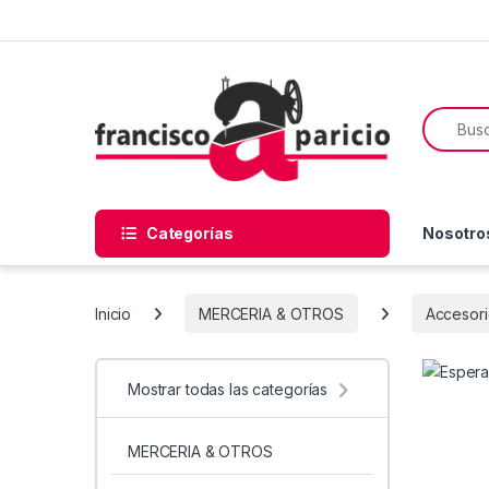
Skip to navigation
Skip to content
Search f
Categorías
Nosotro
Inicio
MERCERIA & OTROS
Accesori
Mostrar todas las categorías
MERCERIA & OTROS