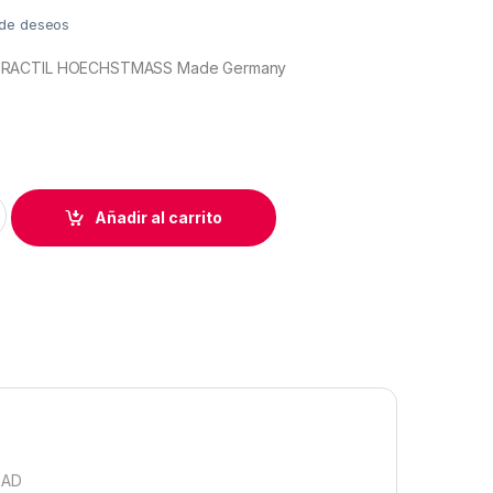
a de deseos
TRACTIL HOECHSTMASS Made Germany
ETRACTIL HOECHSTMASS Made Germany quantity
Añadir al carrito
DAD