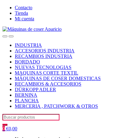
Skip
Skip
Contacto
to
to
Tienda
navigation
content
Mi cuenta
Open
Close
INDUSTRIA
ACCESORIOS INDUSTRIA
RECAMBIOS INDUSTRIA
BORDADO
NUEVAS TECNOLOGIAS
MAQUINAS CORTE TEXTIL
MÁQUINAS DE COSER DOMESTICAS
RECAMBIOS & ACCESORIOS
DÜRKOPP ADLER
BERNINA
PLANCHA
MERCERIA , PATCHWORK & OTROS
Search
for:
0
€
0,00