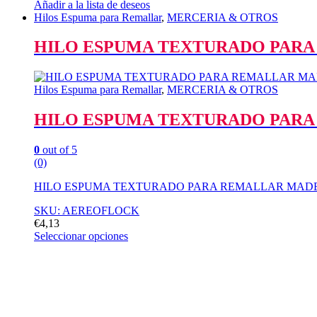
Añadir a la lista de deseos
Hilos Espuma para Remallar
,
MERCERIA & OTROS
HILO ESPUMA TEXTURADO PARA
Hilos Espuma para Remallar
,
MERCERIA & OTROS
HILO ESPUMA TEXTURADO PARA
0
out of 5
(0)
HILO ESPUMA TEXTURADO PARA REMALLAR MADEI
SKU: AEREOFLOCK
€
4,13
Seleccionar opciones
Este
producto
tiene
múltiples
variantes.
Las