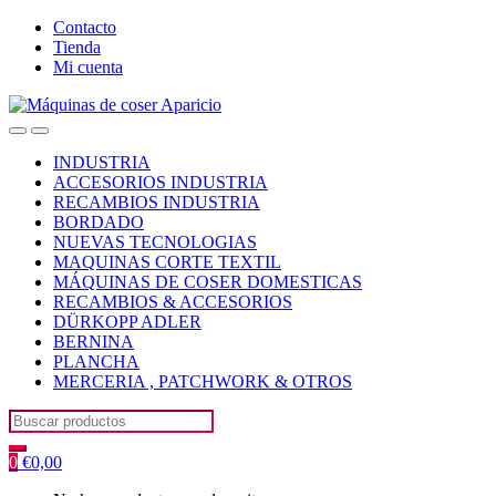
Skip
Skip
Contacto
to
to
Tienda
navigation
content
Mi cuenta
Open
Close
INDUSTRIA
ACCESORIOS INDUSTRIA
RECAMBIOS INDUSTRIA
BORDADO
NUEVAS TECNOLOGIAS
MAQUINAS CORTE TEXTIL
MÁQUINAS DE COSER DOMESTICAS
RECAMBIOS & ACCESORIOS
DÜRKOPP ADLER
BERNINA
PLANCHA
MERCERIA , PATCHWORK & OTROS
Search
for:
0
€
0,00