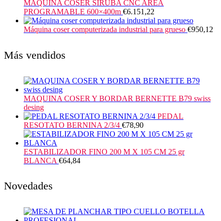
MAQUINA COSER SIRUBA CNC AREA
PROGRAMABLE 600×400m
€
6.151,22
Máquina coser computerizada industrial para grueso
€
950,12
Más vendidos
MAQUINA COSER Y BORDAR BERNETTE B79 swiss
desing
PEDAL
RESOTATO BERNINA 2/3/4
€
78,90
ESTABILIZADOR FINO 200 M X 105 CM 25 gr
BLANCA
€
64,84
Novedades