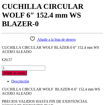
CUCHILLA CIRCULAR
WOLF 6″ 152.4 mm WS
BLAZER-0
Añadir a la lista de deseos
CUCHILLA CIRCULAR WOLF BLAZER-0 6″ 152.4 mm WS
ACERO ALEADO
€
20,57
CUCHILLA
CIRCULAR
Añadir al carrito
WOLF
6"
Descripción
152.4
mm
CUCHILLA CIRCULAR WOLF BLAZER-0 6″ 152.4 mm WS
WS
ACERO ALEADO
BLAZER-
0
PRECIOS VALIDOS HASTA FIN DE EXISTENCIAS.