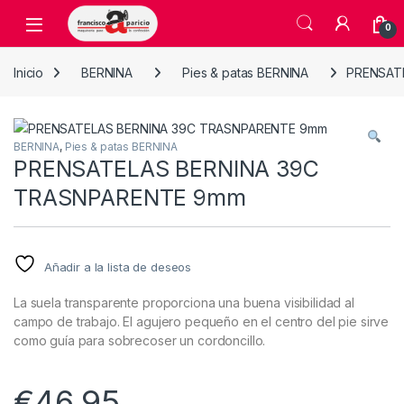
Skip to navigation
Skip to content
Open
0
Inicio
BERNINA
Pies & patas BERNINA
PRENSAT
BERNINA
,
Pies & patas BERNINA
PRENSATELAS BERNINA 39C
TRASNPARENTE 9mm
Añadir a la lista de deseos
La suela transparente proporciona una buena visibilidad al
campo de trabajo. El agujero pequeño en el centro del pie sirve
como guía para sobrecoser un cordoncillo.
€
46,95