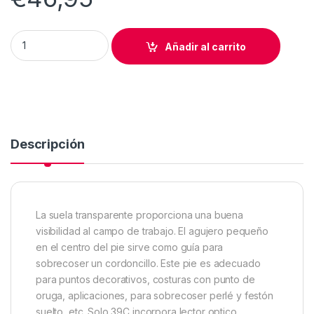
PRENSATELAS BERNINA 39C TRASNPARENTE 9mm quantity
Añadir al carrito
Descripción
La suela transparente proporciona una buena
visibilidad al campo de trabajo. El agujero pequeño
en el centro del pie sirve como guía para
sobrecoser un cordoncillo. Este pie es adecuado
para puntos decorativos, costuras con punto de
oruga, aplicaciones, para sobrecoser perlé y festón
suelto, etc. Solo 39C incorpora lector optico