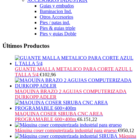
ACCESORIOS INDUSTRIA
Guias y embudos
Iluminacion Ind.
Otros Accesorios
Pies / patas ind.
Pies & guias triple
Pies y guias Doble
Últimos Productos
GUANTE MALLA METALICO PARA CORTE AZUL L
TALLA 5/4
€
102,96
MAQUINA BRAZO 2 AGUJAS COMPUTERIZADA
DURKOPP ADLER
MAQUINA COSER SIRUBA CNC AREA
PROGRAMABLE 600×400m
€
6.151,22
Máquina coser computerizada industrial para grueso
€
950,12
Máquina