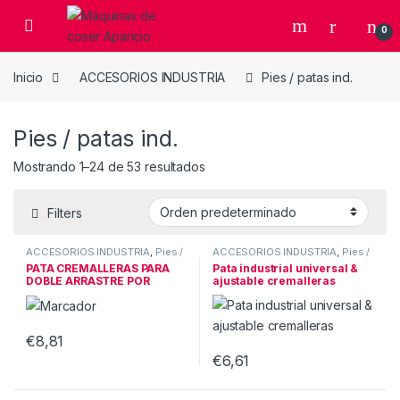
Skip to navigation
Skip to content
Open
0
Inicio
ACCESORIOS INDUSTRIA
Pies / patas ind.
Pies / patas ind.
Mostrando 1–24 de 53 resultados
Filters
ACCESORIOS INDUSTRIA
,
Pies /
ACCESORIOS INDUSTRIA
,
Pies /
patas ind.
patas ind.
PATA CREMALLERAS PARA
Pata industrial universal &
DOBLE ARRASTRE POR
ajustable cremalleras
AGUJA IZQ
€
8,81
€
6,61