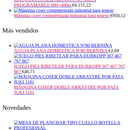
PROGRAMABLE 600×400m
€
6.151,22
Máquina coser computerizada industrial para grueso
€
950,12
Más vendidos
AGUJA PLANA DOMESTICA Nº80 BERNINA
€
2,69
JUEGO PIES RIBETEAR PARA DURKOPP 367 467 767
867
€
46,71
MÁQUINA COSER DOBLE ARRASTRE POR PATA
JUKI 1181
Novedades