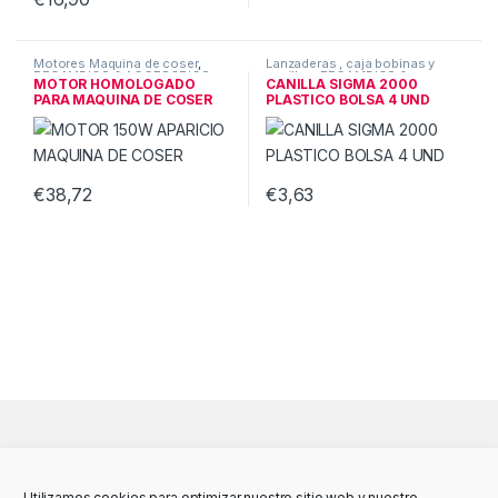
Motores Maquina de coser
,
Lanzaderas , caja bobinas y
RECAMBIOS & ACCESORIOS
canillas
,
RECAMBIOS &
MOTOR HOMOLOGADO
CANILLA SIGMA 2000
ACCESORIOS
PARA MAQUINA DE COSER
PLASTICO BOLSA 4 UND
150W+PEDAL
€
38,72
€
3,63
Utilizamos cookies para optimizar nuestro sitio web y nuestro