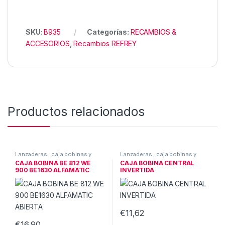
SKU:
B935
Categorías:
RECAMBIOS &
ACCESORIOS
,
Recambios REFREY
Productos relacionados
Lanzaderas , caja bobinas y
Lanzaderas , caja bobinas y
canillas
,
RECAMBIOS &
canillas
,
RECAMBIOS &
CAJA BOBINA BE 812 WE
CAJA BOBINA CENTRAL
ACCESORIOS
ACCESORIOS
900 BE1630 ALFAMATIC
INVERTIDA
ABIERTA
€
11,62
€
16,90