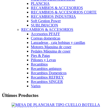
PLANCHA
RECAMBIOS & ACCESORIOS
RECAMBIOS & ACCESORIOS CORTE
RECAMBIOS INDUSTRIA
Soft Gestion Power
SUBLIMACION
RECAMBIOS & ACCESORIOS
Accesorios PFAFF
Correas domesticas
Lanzaderas , caja bobinas y canillas
Motores Maquina de coser
Pedales Máquina de coser
Pies & Patas
Piñones y Levas
Recambios
Recambios antiguos
Recambios Domesticos
Recambios REFREY
Recambios SINGER
Varios
Últimos Productos