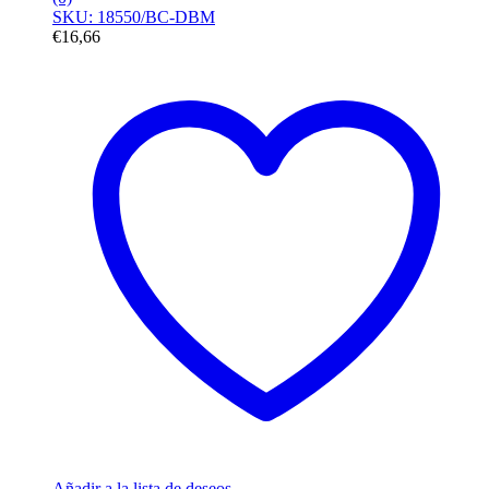
SKU: 18550/BC-DBM
€
16,66
Añadir a la lista de deseos