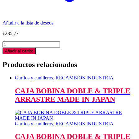
Añadir a la lista de deseos
€
235,77
GARFIO
PARA
Añadir al carrito
JUKI
ZIG
Productos relacionados
ZAG
CORTA
HILOS
Garfios y canilleros
,
RECAMBIOS INDUSTRIA
quantity
CAJA BOBINA DOBLE & TRIPLE
ARRASTRE MADE IN JAPAN
Garfios y canilleros
,
RECAMBIOS INDUSTRIA
CAJA BOBINA DOBLE & TRIPLE