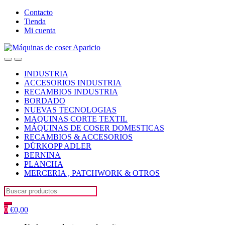
Skip
Skip
Contacto
to
to
Tienda
navigation
content
Mi cuenta
Open
Close
INDUSTRIA
ACCESORIOS INDUSTRIA
RECAMBIOS INDUSTRIA
BORDADO
NUEVAS TECNOLOGIAS
MAQUINAS CORTE TEXTIL
MÁQUINAS DE COSER DOMESTICAS
RECAMBIOS & ACCESORIOS
DÜRKOPP ADLER
BERNINA
PLANCHA
MERCERIA , PATCHWORK & OTROS
Search
for:
0
€
0,00