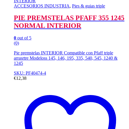
ACCESORIOS INDUSTRIA
,
Pies & guias triple
PIE PREMSTELAS PFAFF 355 1245
NORMAL INTERIOR
0
out of 5
(0)
Pie premstelas INTERIOR Compatible con Pfaff triple
arrasrtre Modeloss 145, 146, 195, 335, 540, 545, 1240 &
1245
SKU: PF40474-4
€
12,38