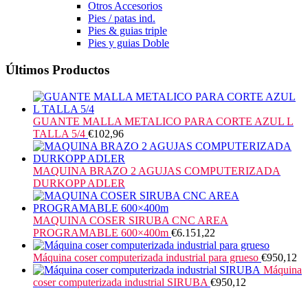
Otros Accesorios
Pies / patas ind.
Pies & guias triple
Pies y guias Doble
Últimos Productos
GUANTE MALLA METALICO PARA CORTE AZUL L
TALLA 5/4
€
102,96
MAQUINA BRAZO 2 AGUJAS COMPUTERIZADA
DURKOPP ADLER
MAQUINA COSER SIRUBA CNC AREA
PROGRAMABLE 600×400m
€
6.151,22
Máquina coser computerizada industrial para grueso
€
950,12
Máquina
coser computerizada industrial SIRUBA
€
950,12