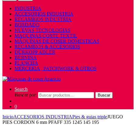
INDUSTRIA
ACCESORIOS INDUSTRIA
RECAMBIOS INDUSTRIA
BORDADO
NUEVAS TECNOLOGIAS
MAQUINAS CORTE TEXTIL
MÁQUINAS DE COSER DOMESTICAS
RECAMBIOS & ACCESORIOS
DÜRKOPP ADLER
BERNINA
PLANCHA
MERCERIA , PATCHWORK & OTROS
Search
Buscar por:
Buscar
0
Inicio
ACCESORIOS INDUSTRIA
Pies & guias triple
JUEGO
PIES CORDON 6 mm PFAFF 335 1245 145 195