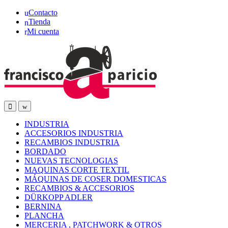
Skip
Skip
Contacto
to
to
Tienda
navigation
content
Mi cuenta
Open
Close
INDUSTRIA
ACCESORIOS INDUSTRIA
RECAMBIOS INDUSTRIA
BORDADO
NUEVAS TECNOLOGIAS
MAQUINAS CORTE TEXTIL
MÁQUINAS DE COSER DOMESTICAS
RECAMBIOS & ACCESORIOS
DÜRKOPP ADLER
BERNINA
PLANCHA
MERCERIA , PATCHWORK & OTROS