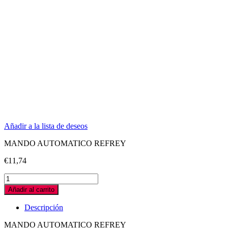
Añadir a la lista de deseos
MANDO AUTOMATICO REFREY
€
11,74
MANDO
AUTOMATICO
Añadir al carrito
REFREY
quantity
Descripción
MANDO AUTOMATICO REFREY