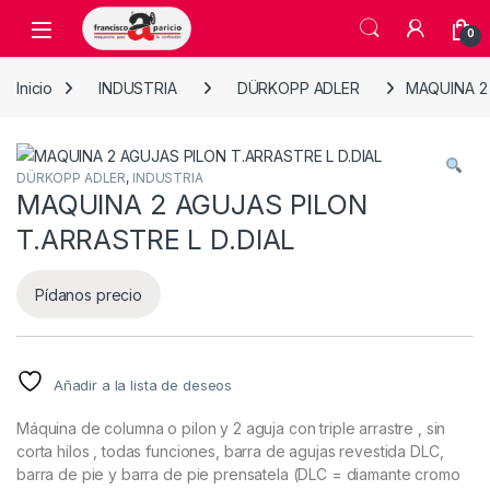
Skip to navigation
Skip to content
Open
0
Inicio
INDUSTRIA
DÜRKOPP ADLER
MAQUINA 2 
DÜRKOPP ADLER
,
INDUSTRIA
MAQUINA 2 AGUJAS PILON
T.ARRASTRE L D.DIAL
Pídanos precio
Añadir a la lista de deseos
Máquina de columna o pilon y 2 aguja con triple arrastre , sin
corta hilos , todas funciones, barra de agujas revestida DLC,
barra de pie y barra de pie prensatela (DLC = diamante cromo