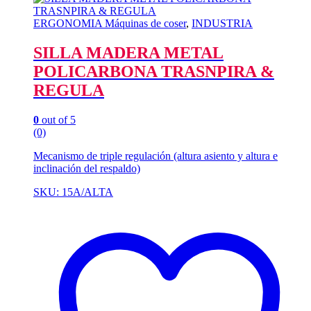
ERGONOMIA Máquinas de coser
,
INDUSTRIA
SILLA MADERA METAL
POLICARBONA TRASNPIRA &
REGULA
0
out of 5
(0)
Mecanismo de triple regulación (altura asiento y altura e
inclinación del respaldo)
SKU: 15A/ALTA