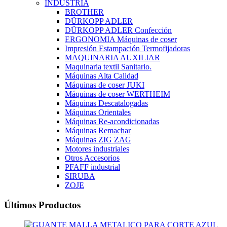
INDUSTRIA
BROTHER
DÜRKOPP ADLER
DÜRKOPP ADLER Confección
ERGONOMIA Máquinas de coser
Impresión Estampación Termofijadoras
MAQUINARIA AUXILIAR
Maquinaria textil Sanitario.
Máquinas Alta Calidad
Máquinas de coser JUKI
Máquinas de coser WERTHEIM
Máquinas Descatalogadas
Máquinas Orientales
Máquinas Re-acondicionadas
Máquinas Remachar
Máquinas ZIG ZAG
Motores industriales
Otros Accesorios
PFAFF industrial
SIRUBA
ZOJE
Últimos Productos