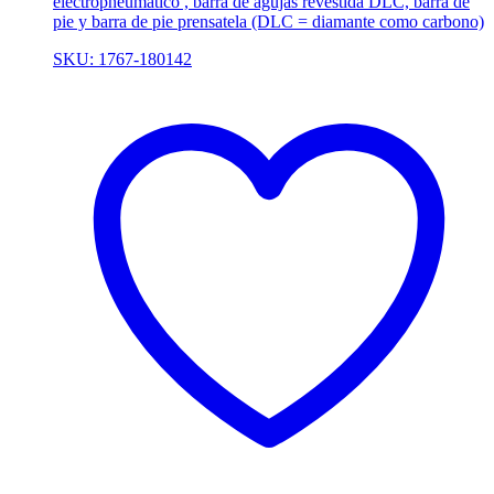
electropneumático , barra de agujas revestida DLC, barra de
pie y barra de pie prensatela (DLC = diamante como carbono)
SKU: 1767-180142