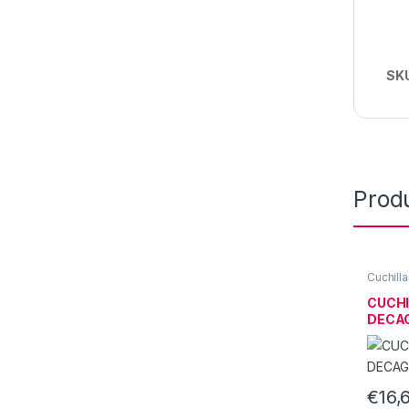
SK
Prod
Cuchilla
CORTE 
CUCHI
DECAG
€
16,