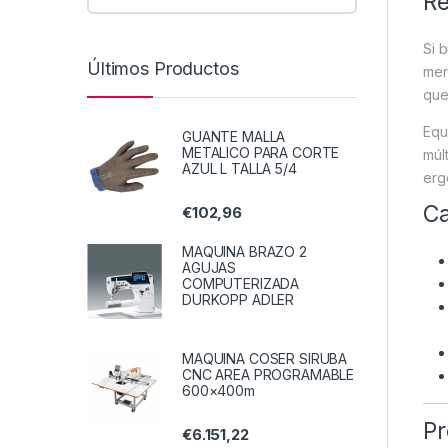
Re
Si 
Últimos Productos
mer
que
Equ
GUANTE MALLA
METALICO PARA CORTE
múl
AZUL L TALLA 5/4
erg
Ca
€
102,96
MAQUINA BRAZO 2
AGUJAS
COMPUTERIZADA
DURKOPP ADLER
MAQUINA COSER SIRUBA
CNC AREA PROGRAMABLE
600×400m
Pr
€
6.151,22