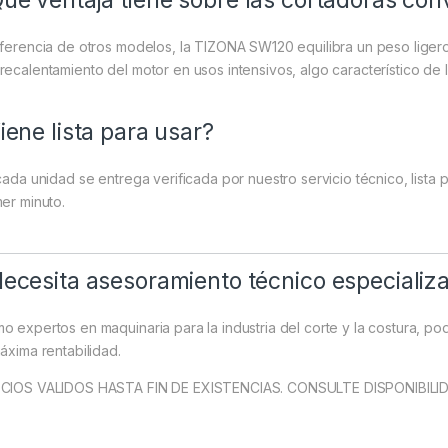
ué ventaja tiene sobre las cortadoras co
iferencia de otros modelos, la TIZONA SW120 equilibra un peso ligero
recalentamiento del motor en usos intensivos, algo característico de la
iene lista para usar?
 cada unidad se entrega verificada por nuestro servicio técnico, list
mer minuto.
ecesita asesoramiento técnico especializ
o expertos en maquinaria para la industria del corte y la costura, po
máxima rentabilidad.
CIOS VALIDOS HASTA FIN DE EXISTENCIAS. CONSULTE DISPONIBILI