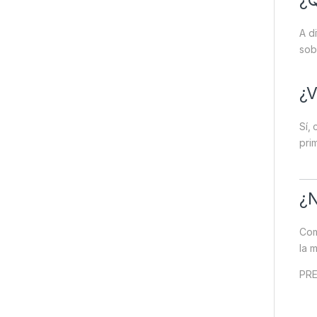
¿Q
A d
sob
¿V
Sí,
pri
¿N
Com
la 
PRE