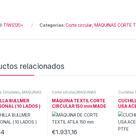
U:
TIWS120+
Categorías:
Corte circular
,
MAQUINAS CORTE T
uctos relacionados
s Circulares
,
MAQUINAS
Corte circular
,
MAQUINAS
Cuchillas 
TEXTIL
CORTE TEXTIL
CORTE TE
LLA BULLMER
MÁQUINA TEXTIL CORTE
CUCHIL
ONAL ( 10 LADOS )
CIRCULAR 150 mm MADE
USA AC
IN CE
PTFE
64
€
1.931,16