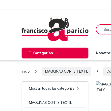
Skip to navigation
Skip to content
Search f
Categorías
Nosotro
Inicio
MAQUINAS CORTE TEXTIL
Co
Mostrar todas las categorías
MAQUINAS CORTE TEXTIL