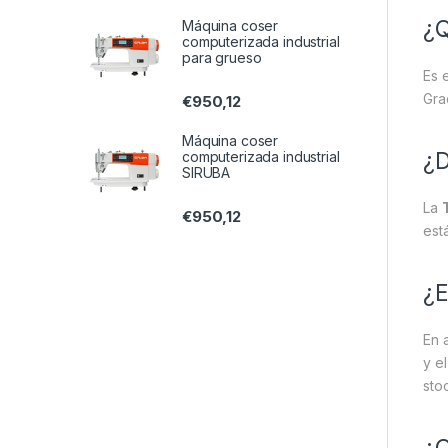
¿Q
Máquina coser
computerizada industrial
para grueso
Es e
Gra
€
950,12
Máquina coser
¿D
computerizada industrial
SIRUBA
La
€
950,12
est
¿E
En 
y e
sto