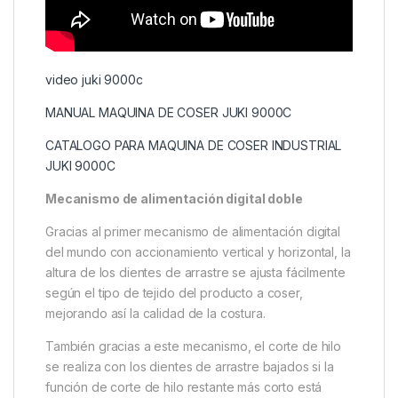
video juki 9000c
MANUAL MAQUINA DE COSER JUKI 9000C
CATALOGO PARA MAQUINA DE COSER INDUSTRIAL
JUKI 9000C
Mecanismo de alimentación digital doble
Gracias al primer mecanismo de alimentación digital
del mundo con accionamiento vertical y horizontal, la
altura de los dientes de arrastre se ajusta fácilmente
según el tipo de tejido del producto a coser,
mejorando así la calidad de la costura.
También gracias a este mecanismo, el corte de hilo
se realiza con los dientes de arrastre bajados si la
función de corte de hilo restante más corto está