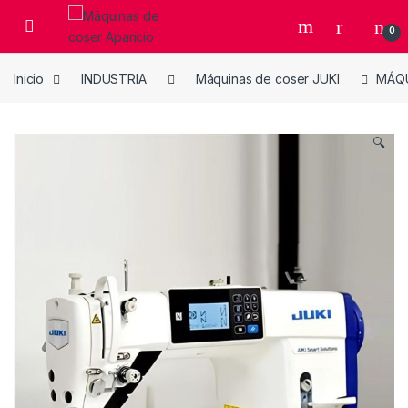
Skip to navigation
Skip to content
Open
0
Inicio
INDUSTRIA
Máquinas de coser JUKI
MÁQU
🔍