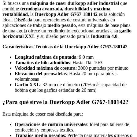
Si buscas una
máquina de coser durkopp adler industrial
que
combine
tecnología avanzada, durabilidad y máxima
rentabilidad
, la
Duerkopp Adler G767-180142
es la solución
ideal. Diseñada para operaciones de costura universales en
aplicaciones de trabajo
medio-pesado
, esta máquina de base plana
de una aguja ofrece un rendimiento excepcional gracias a su
garfio
horizontal XXL
y su diseño pensado para la
Industria 4.0
.
Características Técnicas de la Duerkopp Adler G767-180142
Longitud máxima de puntada
: 9,0 mm
Tamaños de hilo admitidos
: Hasta Tkt. 10/3
Velocidad máxima de costura
: 3000 puntadas por minuto
Elevación del prensatelas
: Hasta 20 mm para piezas
voluminosas
Garfio XXL
: 32 mm de diámetro (70% más capacidad de
bobina que los garfios estándar de 26 mm)
¿Para qué sirve la Duerkopp Adler G767-180142?
Esta máquina de coser está diseñada para:
Operaciones de costura universales
: Ideal para talleres de
confección y empresas textiles.
Trabajos medio-pesados
: Perfecta para materiales gruesos o