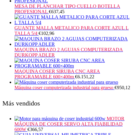
MESA DE PLANCHAR TIPO CUELLO BOTELLA
PROFESIONAL
€
637,45
GUANTE MALLA METALICO PARA CORTE AZUL L
TALLA 5/4
€
102,96
MAQUINA BRAZO 2 AGUJAS COMPUTERIZADA
DURKOPP ADLER
MAQUINA COSER SIRUBA CNC AREA
PROGRAMABLE 600×400m
€
6.151,22
Máquina coser computerizada industrial para grueso
€
950,12
Más vendidos
MOTOR
MÁQUINA DE COSER SERVO ALTA FIABILIDAD
600W
€
366,57