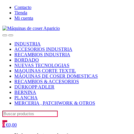
Skip
Skip
Contacto
to
to
Tienda
navigation
content
Mi cuenta
Open
Close
INDUSTRIA
ACCESORIOS INDUSTRIA
RECAMBIOS INDUSTRIA
BORDADO
NUEVAS TECNOLOGIAS
MAQUINAS CORTE TEXTIL
MÁQUINAS DE COSER DOMESTICAS
RECAMBIOS & ACCESORIOS
DÜRKOPP ADLER
BERNINA
PLANCHA
MERCERIA , PATCHWORK & OTROS
Search
for:
0
€
0,00