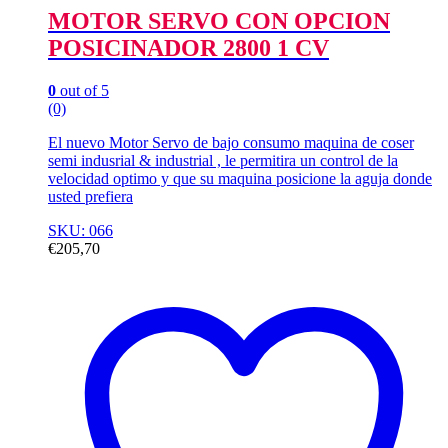
MOTOR SERVO CON OPCION
POSICINADOR 2800 1 CV
0
out of 5
(0)
El nuevo Motor Servo de bajo consumo maquina de coser
semi indusrial & industrial , le permitira un control de la
velocidad optimo y que su maquina posicione la aguja donde
usted prefiera
SKU: 066
€
205,70