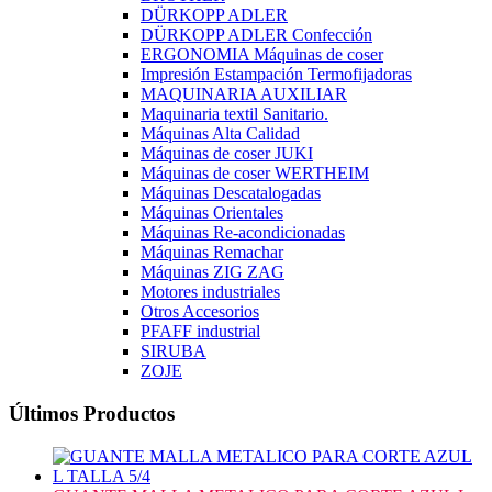
DÜRKOPP ADLER
DÜRKOPP ADLER Confección
ERGONOMIA Máquinas de coser
Impresión Estampación Termofijadoras
MAQUINARIA AUXILIAR
Maquinaria textil Sanitario.
Máquinas Alta Calidad
Máquinas de coser JUKI
Máquinas de coser WERTHEIM
Máquinas Descatalogadas
Máquinas Orientales
Máquinas Re-acondicionadas
Máquinas Remachar
Máquinas ZIG ZAG
Motores industriales
Otros Accesorios
PFAFF industrial
SIRUBA
ZOJE
Últimos Productos