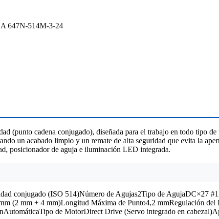
UBA 647N-514M-3-24
dad (punto cadena conjugado), diseñada para el trabajo en todo tipo de 
urando un acabado limpio y un remate de alta seguridad que evita la aper
cidad, posicionador de aguja e iluminación LED integrada.
uridad conjugado (ISO 514)Número de Agujas2Tipo de AgujaDC×27 #11N
mm (2 mm + 4 mm)Longitud Máxima de Punto4,2 mmRegulación del La
utomáticaTipo de MotorDirect Drive (Servo integrado en cabezal)Apl