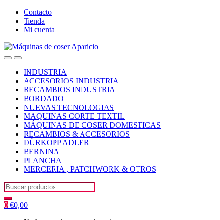
Skip
Skip
Contacto
to
to
Tienda
navigation
content
Mi cuenta
Open
Close
INDUSTRIA
ACCESORIOS INDUSTRIA
RECAMBIOS INDUSTRIA
BORDADO
NUEVAS TECNOLOGIAS
MAQUINAS CORTE TEXTIL
MÁQUINAS DE COSER DOMESTICAS
RECAMBIOS & ACCESORIOS
DÜRKOPP ADLER
BERNINA
PLANCHA
MERCERIA , PATCHWORK & OTROS
Search
for:
0
€
0,00