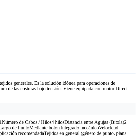
tejidos generales. Es la solución idónea para operaciones de
tura de las costuras bajo tensión. Viene equipada con motor Direct
úmero de Cabos / Hilos4 hilosDistancia entre Agujas (Bitola)2
rgo de PuntoMediante botón integrado mecánicoVelocidad
icación recomendadaTejidos en general (género de punto, plana