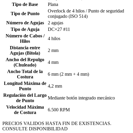
Tipo de Base
Plana
Overlock de 4 hilos / Punto de seguridad
Tipo de Punto
conjugado (ISO 514)
Número de Agujas
2 agujas
Tipo de Aguja
DC×27 #11
Número de Cabos /
4 hilos
Hilos
Distancia entre
2 mm
Agujas (Bitola)
Ancho del Repulgo
4 mm
(Chuleado)
Ancho Total de la
6 mm (2 mm + 4 mm)
Costura
Longitud Máxima de
4,2 mm
Punto
Regulación del Largo
Mediante botón integrado mecánico
de Punto
Velocidad Máxima
6.500 RPM
de Costura
PRECIOS VALIDOS HASTA FIN DE EXISTENCIAS.
CONSULTE DISPONIBILIDAD