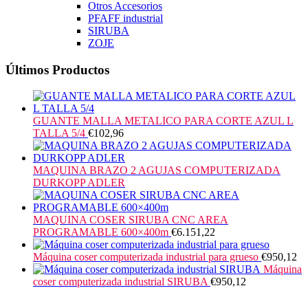
Otros Accesorios
PFAFF industrial
SIRUBA
ZOJE
Últimos Productos
GUANTE MALLA METALICO PARA CORTE AZUL L
TALLA 5/4
€
102,96
MAQUINA BRAZO 2 AGUJAS COMPUTERIZADA
DURKOPP ADLER
MAQUINA COSER SIRUBA CNC AREA
PROGRAMABLE 600×400m
€
6.151,22
Máquina coser computerizada industrial para grueso
€
950,12
Máquina
coser computerizada industrial SIRUBA
€
950,12