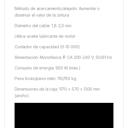
Método de acercamiento/alejado: Aumentar o
disminuir el valor de la cintura
Diámetro del cable: 1,8-2,0 mm
Utilice aceite lubricante de motor
Contador de capacidad (0-10 000)
Alimentación: Monofásica 1F CA 200-240 V, 50/61 Hz
Consumo de energía: 950 W (máx.)
Peso bruto/peso neto: 110/150 kg
Dimensiones de la caja: 1170 × 570 × 1300 mm
(ancho)