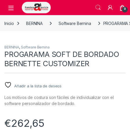
Skip to navigation
Skip to content
Open
0
Inicio
BERNINA
Software Bernina
PROGARAMA 
BERNINA
,
Software Bernina
PROGARAMA SOFT DE BORDADO
BERNETTE CUSTOMIZER
Añadir a la lista de deseos
Los motivos de costura son fáciles de individualizar con el
software personalizador de bordado.
€
262,65