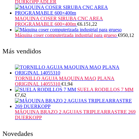
DURKOPP ADLER
MAQUINA COSER SIRUBA CNC AREA
PROGRAMABLE 600×400m
€
6.151,22
Máquina coser computerizada industrial para grueso
€
950,12
Más vendidos
TORNILLO AGUJA MAQUINA MAQ PLANA
ORIGINAL 14055310
€
1,94
SUELA RODILLOS 7 MM
€
7,62
MÁQUINA BRAZO 2 AGUJAS TRIPLEARRASTRE 269
DUERKOPP
Novedades