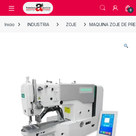
Skip to navigation
Skip to content
Open
0
Inicio
INDUSTRIA
ZOJE
MAQUINA ZOJE DE PRE