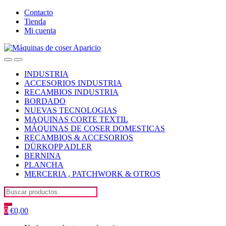
Skip
Skip
Contacto
to
to
Tienda
navigation
content
Mi cuenta
Open
Close
INDUSTRIA
ACCESORIOS INDUSTRIA
RECAMBIOS INDUSTRIA
BORDADO
NUEVAS TECNOLOGIAS
MAQUINAS CORTE TEXTIL
MÁQUINAS DE COSER DOMESTICAS
RECAMBIOS & ACCESORIOS
DÜRKOPP ADLER
BERNINA
PLANCHA
MERCERIA , PATCHWORK & OTROS
Search
for:
0
€
0,00