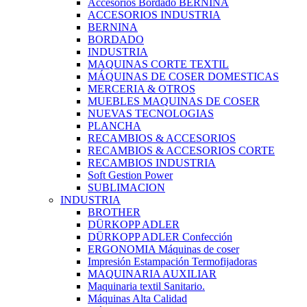
Accesorios Bordado BERNINA
ACCESORIOS INDUSTRIA
BERNINA
BORDADO
INDUSTRIA
MAQUINAS CORTE TEXTIL
MÁQUINAS DE COSER DOMESTICAS
MERCERIA & OTROS
MUEBLES MAQUINAS DE COSER
NUEVAS TECNOLOGIAS
PLANCHA
RECAMBIOS & ACCESORIOS
RECAMBIOS & ACCESORIOS CORTE
RECAMBIOS INDUSTRIA
Soft Gestion Power
SUBLIMACION
INDUSTRIA
BROTHER
DÜRKOPP ADLER
DÜRKOPP ADLER Confección
ERGONOMIA Máquinas de coser
Impresión Estampación Termofijadoras
MAQUINARIA AUXILIAR
Maquinaria textil Sanitario.
Máquinas Alta Calidad