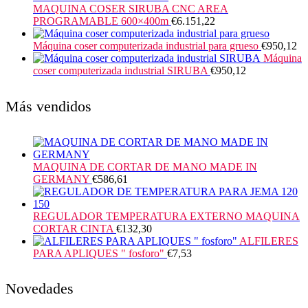
MAQUINA COSER SIRUBA CNC AREA
PROGRAMABLE 600×400m
€
6.151,22
Máquina coser computerizada industrial para grueso
€
950,12
Máquina
coser computerizada industrial SIRUBA
€
950,12
Más vendidos
MAQUINA DE CORTAR DE MANO MADE IN
GERMANY
€
586,61
REGULADOR TEMPERATURA EXTERNO MAQUINA
CORTAR CINTA
€
132,30
ALFILERES
PARA APLIQUES " fosforo"
€
7,53
Novedades