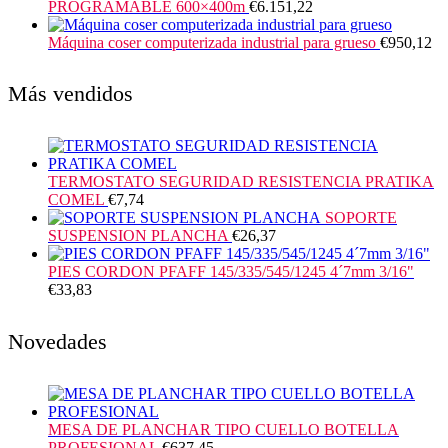
PROGRAMABLE 600×400m
€
6.151,22
Máquina coser computerizada industrial para grueso
€
950,12
Más vendidos
TERMOSTATO SEGURIDAD RESISTENCIA PRATIKA
COMEL
€
7,74
SOPORTE
SUSPENSION PLANCHA
€
26,37
PIES CORDON PFAFF 145/335/545/1245 4´7mm 3/16"
€
33,83
Novedades
MESA DE PLANCHAR TIPO CUELLO BOTELLA
PROFESIONAL
€
637,45