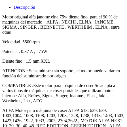
Descripción
Motor original alfa janome elna 75w diente fino para el 90 % de
maquinas del mercado : ALFA , NECHI , ELNA , JANOME ,
SIGMA , SINGER , BERNETTE , WERTHEIM , ELNA , entre
otras
Velocidad 5500 rpm
Potencia : 0.37 A , 75W
Diente fino: 1.5 mm XXL
ATENCION : Se suministra sin soporte , el motor puede variar en
función del suministrado por origen
COMPATIBLE :Este motor para máquina de coser Se adapta a
varios tipos de máquinas de coser portátiles que utilizan motor
interno : Alfa, Refrey, Sigma, Singer, Jnaome , Elna , Juki ,
Wertheim , Jata , AEG …
ALFA Motor para máquina de coser ALFA 618, 629, 639,
1003,1004, 1008, 1108, 1203, 1208, 1228, 1238, 1318, 1403, 1503,
1422,1426, 1922, 1933, 2005, 2304,2622 , MOTOR ALFA NEXT
10, 20, 30, 40, 45, RED EDITTION, GREEN EDITION , ALFA