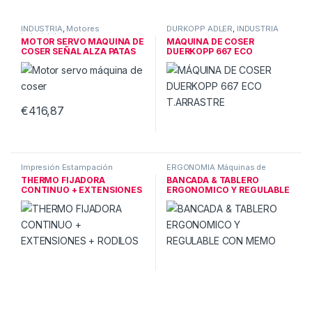
INDUSTRIA
,
Motores
DÜRKOPP ADLER
,
INDUSTRIA
industriales
MOTOR SERVO MÁQUINA DE
MÁQUINA DE COSER
COSER SEÑAL ALZA PATAS
DUERKOPP 667 ECO
600W
T.ARRASTRE
€
416,87
Impresión Estampación
ERGONOMIA Máquinas de
Termofijadoras
,
INDUSTRIA
coser
,
INDUSTRIA
THERMO FIJADORA
BANCADA & TABLERO
CONTINUO + EXTENSIONES
ERGONOMICO Y REGULABLE
+ RODILOS
CON MEMO