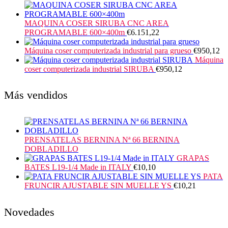
MAQUINA COSER SIRUBA CNC AREA
PROGRAMABLE 600×400m
€
6.151,22
Máquina coser computerizada industrial para grueso
€
950,12
Máquina
coser computerizada industrial SIRUBA
€
950,12
Más vendidos
PRENSATELAS BERNINA Nª 66 BERNINA
DOBLADILLO
GRAPAS
BATES L19-1/4 Made in ITALY
€
10,10
PATA
FRUNCIR AJUSTABLE SIN MUELLE YS
€
10,21
Novedades