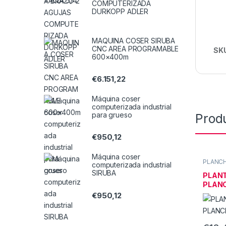
COMPUTERIZADA
DURKOPP ADLER
MAQUINA COSER SIRUBA
CNC AREA PROGRAMABLE
SK
600×400m
€
6.151,22
Máquina coser
computerizada industrial
para grueso
Prod
€
950,12
Máquina coser
PLANC
computerizada industrial
de vapo
SIRUBA
PLANT
PLAN
€
950,12