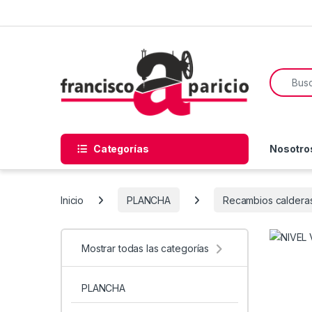
Skip to navigation
Skip to content
Search f
Categorías
Nosotro
Inicio
PLANCHA
Recambios caldera
Mostrar todas las categorías
PLANCHA