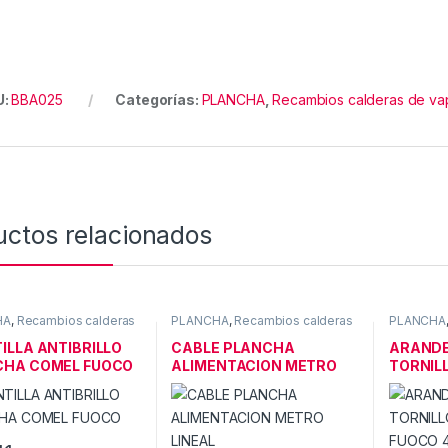
U:
BBA025
Categorías:
PLANCHA
,
Recambios calderas de va
uctos relacionados
HA
,
Recambios calderas
PLANCHA
,
Recambios calderas
PLANCHA
r
de vapor
de vapor
ILLA ANTIBRILLO
CABLE PLANCHA
ARANDE
CHA COMEL FUOCO
ALIMENTACION METRO
TORNILL
LINEAL
FUOCO 4