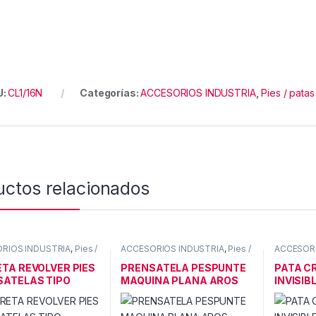
U:
CL1/16N
Categorías:
ACCESORIOS INDUSTRIA
,
Pies / patas
uctos relacionados
RIOS INDUSTRIA
,
Pies /
ACCESORIOS INDUSTRIA
,
Pies /
ACCESORI
d.
patas ind.
patas ind.
TA REVOLVER PIES
PRENSATELA PESPUNTE
PATA C
ATELAS TIPO
MAQUINA PLANA AROS
INVISIB
HER
CALIDA