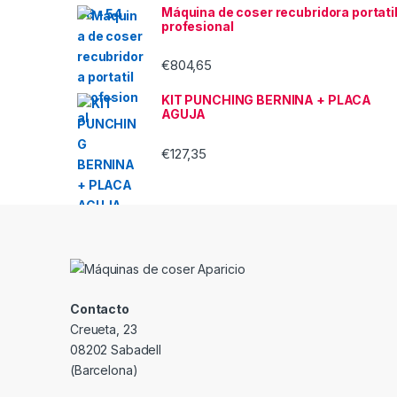
Máquina de coser recubridora portati
profesional
€
804,65
KIT PUNCHING BERNINA + PLACA
AGUJA
€
127,35
Contacto
Creueta, 23
08202 Sabadell
(Barcelona)