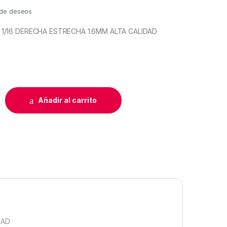
a de deseos
1/16 DERECHA ESTRECHA 1.6MM ALTA CALIDAD
1/16N IZQUIERDA ESTRECHA 1.6MM YS quantity
Añadir al carrito
DAD