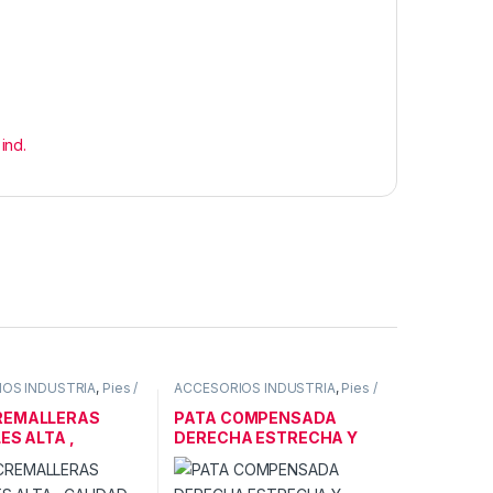
 ind.
OS INDUSTRIA
,
Pies /
ACCESORIOS INDUSTRIA
,
Pies /
patas ind.
REMALLERAS
PATA COMPENSADA
LES ALTA ,
DERECHA ESTRECHA Y
D
MUELLE 1.6MM YS