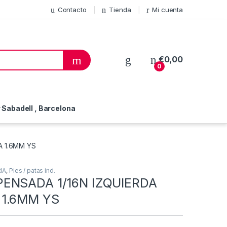
Contacto
Tienda
Mi cuenta
€
0,00
0
Sabadell , Barcelona
 1.6MM YS
IA
,
Pies / patas ind.
ENSADA 1/16N IZQUIERDA
1.6MM YS