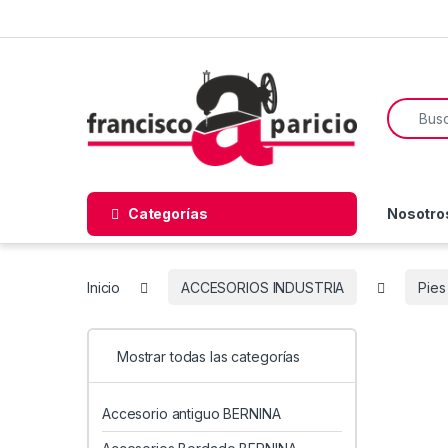
Skip to navigation
Skip to content
Search f
Categorías
Nosotro
Inicio
ACCESORIOS INDUSTRIA
Pies
Mostrar todas las categorías
Accesorio antiguo BERNINA