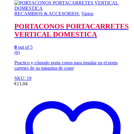
RECAMBIOS & ACCESORIOS
,
Varios
PORTACONOS PORTACARRETES
VERTICAL DOMESTICA
0
out of 5
(0)
Practico y cómodo porta conos para instalar en el porta
carretes de su máquina de coser
SKU: 19
€
11,04