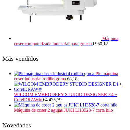
Máquina
coser computerizada industrial para grueso
€
950,12
Más vendidos
Pie máquina
coser industrial rodillo goma
€
8,18
WILCOM EMBRODERY STUDIO DESIGNER E4 +
CorelDRAW®
€
4.475,79
Máquina de coser 2 agujas JUKI LH3528-7 corta hilo
Novedades