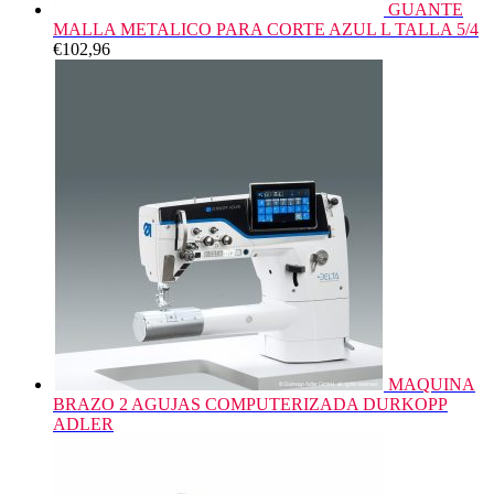
GUANTE
MALLA METALICO PARA CORTE AZUL L TALLA 5/4
€
102,96
MAQUINA
BRAZO 2 AGUJAS COMPUTERIZADA DURKOPP
ADLER