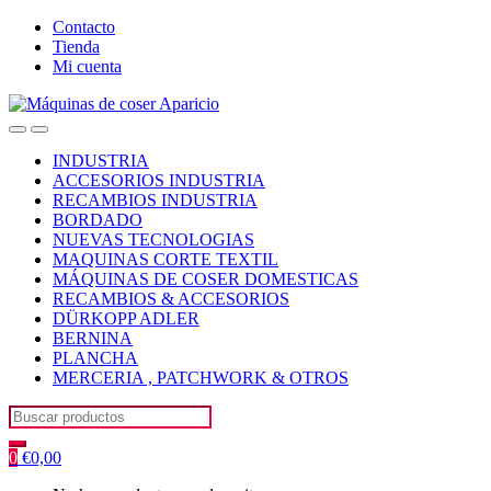
Skip
Skip
Contacto
to
to
Tienda
navigation
content
Mi cuenta
Open
Close
INDUSTRIA
ACCESORIOS INDUSTRIA
RECAMBIOS INDUSTRIA
BORDADO
NUEVAS TECNOLOGIAS
MAQUINAS CORTE TEXTIL
MÁQUINAS DE COSER DOMESTICAS
RECAMBIOS & ACCESORIOS
DÜRKOPP ADLER
BERNINA
PLANCHA
MERCERIA , PATCHWORK & OTROS
Search
for:
0
€
0,00