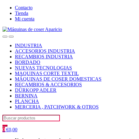
Skip
Skip
Contacto
to
to
Tienda
navigation
content
Mi cuenta
Open
Close
INDUSTRIA
ACCESORIOS INDUSTRIA
RECAMBIOS INDUSTRIA
BORDADO
NUEVAS TECNOLOGIAS
MAQUINAS CORTE TEXTIL
MÁQUINAS DE COSER DOMESTICAS
RECAMBIOS & ACCESORIOS
DÜRKOPP ADLER
BERNINA
PLANCHA
MERCERIA , PATCHWORK & OTROS
Search
for:
0
€
0,00